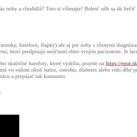
ás nohy a chodidlá? Toto si všímajte! Bolesť nôh sa dá lieči
enisky, barefoot, šlapky) ale aj pre nohy s rôznymi diagnóz
mi, ktorí predpisujú neúčinnú obuv svojim pacientom. Je lacn
ebo skutočné barefoty, ktoré vydržia, pozrite na
https://epur.sk
vo vašom okolí halux, ostrohu, diabetes alebo robí dlhé pr
rácu a prepájať tak komunitu
…