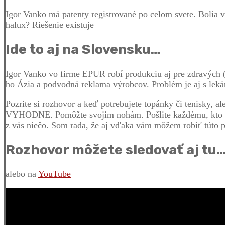
Igor Vanko má patenty registrované po celom svete. Bolia v
halux? Riešenie existuje
Ide to aj na Slovensku…
Igor Vanko vo firme EPUR robí produkciu aj pre zdravých (t
ho Ázia a podvodná reklama výrobcov. Problém je aj s lekár
Pozrite si rozhovor a keď potrebujete topánky či tenisky, al
VYHODNE. Pomôžte svojim nohám. Pošlite každému, kto má 
z vás niečo. Som rada, že aj vďaka vám môžem robiť túto p
Rozhovor môžete sledovať aj tu
alebo na
YouTube