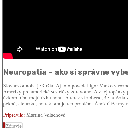
Neuropatia – ako si správne vyb
Slovanská noha je širšia. Aj toto povedal Igor Vanko v ro
Ameriky pre americké sestričky zdravotné. A z tej topánky 
úzkom. Oni majú úzku nohu. A teraz si zoberte, že tá Ázia v
pekné, ale úzke, no tak tam je ten problém. Áno? Čiže my
Pripravila:
Martina Valachová
Zdravie