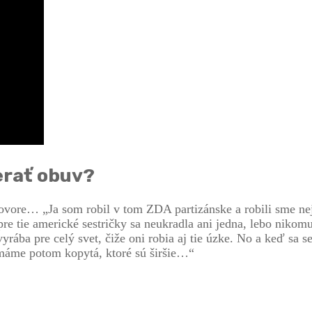
erať obuv?
zhovore… „Ja som robil v tom ZDA partizánske a robili sme n
pre tie americké sestričky sa neukradla ani jedna, lebo nikom
yrába pre celý svet, čiže oni robia aj tie úzke. No a keď sa 
 máme potom kopytá, ktoré sú širšie…“