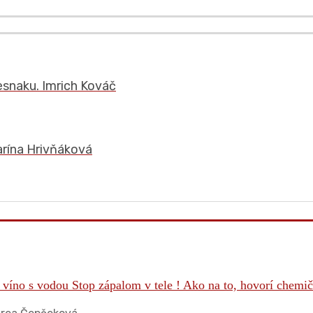
esnaku. Imrich Kováč
arína Hrivňáková