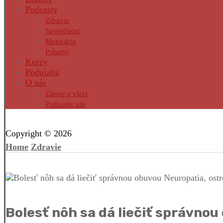
Podcasty
Zdravie
Spoločnosť
Motivácia
Príbehy
Kurzy
Podujatia
O nás
Zámer a vízia
Podporte nás
Facebook
Twitter
Instagram
Pinterest
Copyright © 2026
Home
Zdravie
Bolesť nôh sa dá liečiť správnou