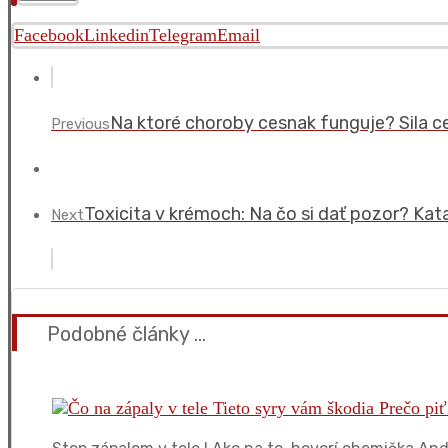
Facebook
Linkedin
Telegram
Email
Na ktoré choroby cesnak funguje? Sila c
Previous
Toxicita v krémoch: Na čo si dať pozor? Kat
Next
Podobné články ...