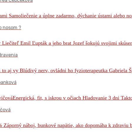
ndrea Čepčeková
o nosom ?
dravenia
Španková
vičová