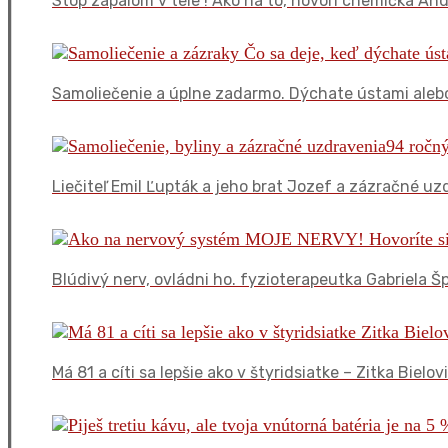
Stop zápalom v tele ! Ako na to, hovorí chemička A
Samoliečenie a úplne zadarmo. Dýchate ústami aleb
Liečiteľ Emil Ľupták a jeho brat Jozef a zázračné uz
Blúdivý nerv, ovládni ho. fyzioterapeutka Gabriela 
Má 81 a cíti sa lepšie ako v štyridsiatke – Zitka Bielo