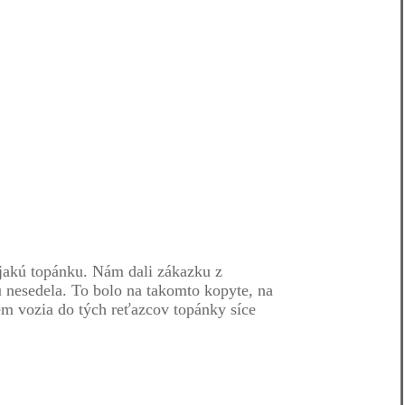
ejakú topánku. Nám dali zákazku z
u nesedela. To bolo na takomto kopyte, na
sem vozia do tých reťazcov topánky síce