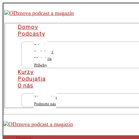
Domov
Podcasty
Zdravie
Spoločnosť
Motivácia
Príbehy
Kurzy
Podujatia
O nás
Zámer a vízia
Podporte nás
Domov