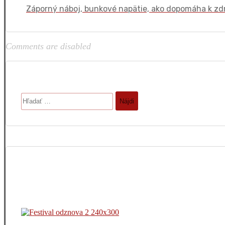
Záporný náboj, bunkové napätie, ako dopomáha k zd
Comments are disabled
Hľadať: