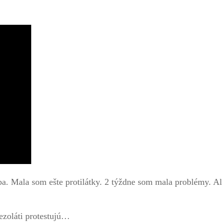
ba. Mala som ešte protilátky. 2 týždne som mala problémy. Al
ezoláti protestujú…