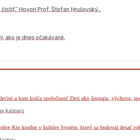
 čistiť.” Hovorí Prof. Štefan Hrušovský…
, ako je dnes očakávané.
ax Kašparů
 rokov.