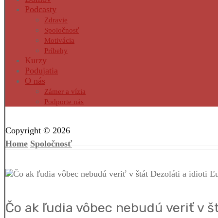
Podcasty
Zdravie
Spoločnosť
Motivácia
Príbehy
Kurzy
Podujatia
O nás
Zámer a vízia
Podporte nás
Facebook
Twitter
Instagram
Pinterest
Copyright © 2026
Home
Spoločnosť
Čo ak ľudia vôbec nebudú veriť v št