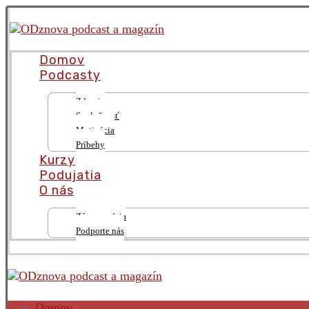
Domov
Podcasty
Zdravie
Spoločnosť
Motivácia
Príbehy
Kurzy
Podujatia
O nás
Zámer a vízia
Podporte nás
Domov