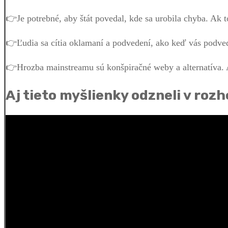
👉Je potrebné, aby štát povedal, kde sa urobila chyba. Ak 
👉Ľudia sa cítia oklamaní a podvedení, ako keď vás podved
👉Hrozba mainstreamu sú konšpiračné weby a alternatíva. 
Aj tieto myšlienky odzneli v rozh