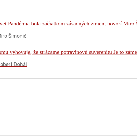
iro Šimonič
Robert Dohál