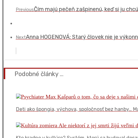
Čím majú pečeň zašpinenú, keď si ju chcú
Previous
Anna HOGENOVÁ: Starý človek nie je výkonný
Next
Podobné články ...
Deti ako špongia, výchova, spoločnosť bez hanby… M
Kto kradne v kultúre? Systém, ktorý sa budoval desať