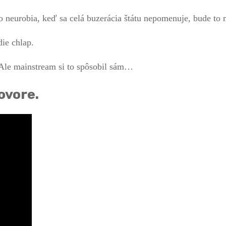
to neurobia, keď sa celá buzerácia štátu nepomenuje, bude to
ie chlap.
Ale mainstream si to spôsobil sám…
ovore.