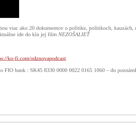
bou viac ako 20 dokumentov o politike, politikoch, kauzách
uálne ide do kín jej film
NEZOŠALIEŤ
ps://ko-fi.com/odznovapodcast
. vo FIO bank : SK45 8330 0000 0022 0165 1060 – do poznámk