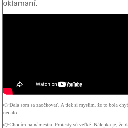
oklamaní.
👉Dala som sa zaočkovať. A tiež si myslím, že to bola chy
nedalo.
👉Chodím na námestia. Protesty sú veľké. Nálepka je, že d