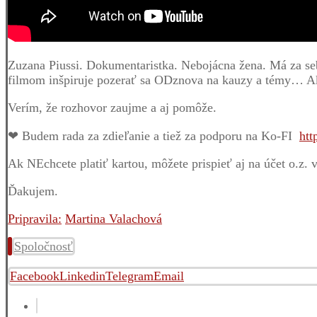
Zuzana Piussi. Dokumentaristka. Nebojácna žena. Má za se
filmom inšpiruje pozerať sa ODznova na kauzy a témy… Akt
Verím, že rozhovor zaujme a aj pomôže.
❤ Budem rada za zdieľanie a tiež za podporu na Ko-FI
htt
Ak NEchcete platiť kartou, môžete prispieť aj na účet o.z
Ďakujem.
Pripravila:
Martina Valachová
Spoločnosť
Facebook
Linkedin
Telegram
Email