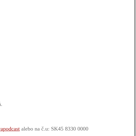
ú.
vapodcast
alebo na č.u: SK45 8330 0000