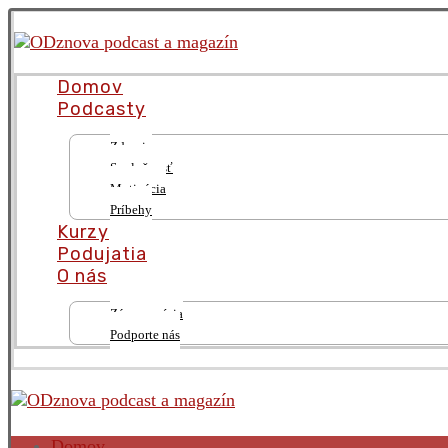
Domov
Podcasty
Zdravie
Spoločnosť
Motivácia
Príbehy
Kurzy
Podujatia
O nás
Zámer a vízia
Podporte nás
Domov