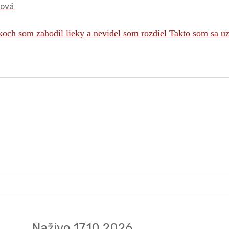
óová
Naživo 17.10.2026