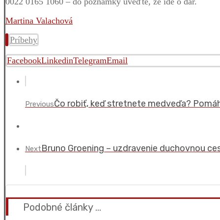
0022 0165 1060 – do poznámky uveďte, že ide o dar.
Martina Valachová
Príbehy
Facebook
Linkedin
Telegram
Email
Čo robiť, keď stretnete medveďa? Pomá
Previous
Bruno Groening – uzdravenie duchovnou ces
Next
Podobné články ...