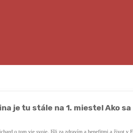
a je tu stále na 1. mieste! Ako sa 
ard o tom vie svoje. Išli za zdravím a benefitmi a život v E