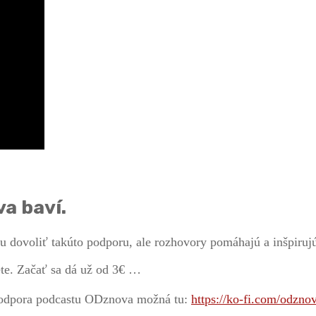
a baví.
 dovoliť takúto podporu, ale rozhovory pomáhajú a inšpiruj
jete. Začať sa dá už od 3€ …
 Podpora podcastu ODznova možná tu:
https://ko-fi.com/odzno