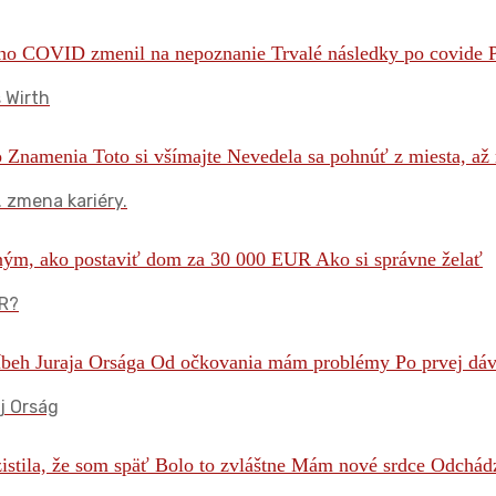
 Wirth
… zmena kariéry.
UR?
j Orság