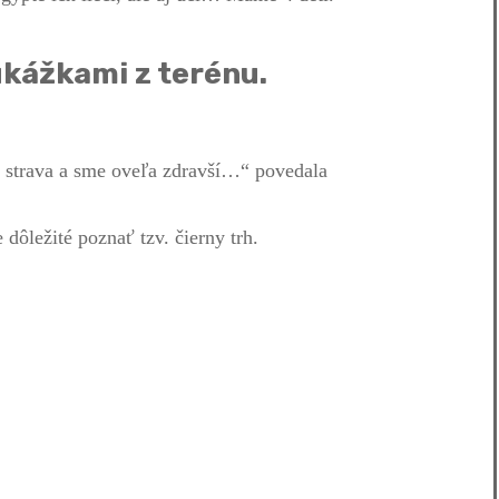
ukážkami z terénu.
j strava a sme oveľa zdravší…“ povedala
dôležité poznať tzv. čierny trh.