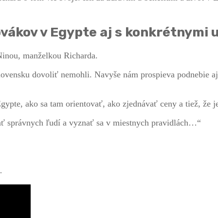
ovákov v Egypte aj s konkrétnymi 
Ninou, manželkou Richarda.
Slovensku dovoliť nemohli. Navyše nám prospieva podnebie a
ypte, ako sa tam orientovať, ako zjednávať ceny a tiež, že je 
ť správnych ľudí a vyznať sa v miestnych pravidlách…“
…