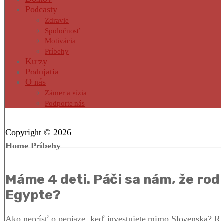
Podcasty
Zdravie
Spoločnosť
Motivácia
Príbehy
Kurzy
Podujatia
O nás
Zámer a vízia
Podporte nás
Facebook
Twitter
Instagram
Pinterest
Copyright © 2026
Home
Príbehy
Máme 4 deti. Páči sa nám, že rodin
Egypte?
Ako neprísť o peniaze, keď investujete mimo Slovenska? Rich