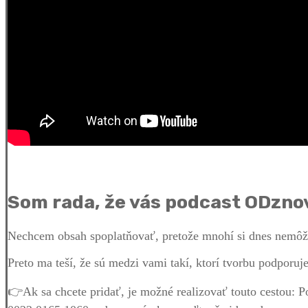
Som rada, že vás podcast ODznov
Nechcem obsah spoplatňovať, pretože mnohí si dnes nemôžu
Preto ma teší, že sú medzi vami takí, ktorí tvorbu podporu
👉Ak sa chcete pridať, je možné realizovať touto cestou: