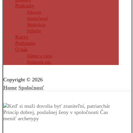
Podcasty
Zdravie
Spoločnosť
Motivácia
Príbehy
Kurzy
Podujatia
O nás
Zámer a vízia
Podporte nás
Facebook
Twitter
Instagram
Pinterest
Copyright © 2026
Home
Spoločnosť