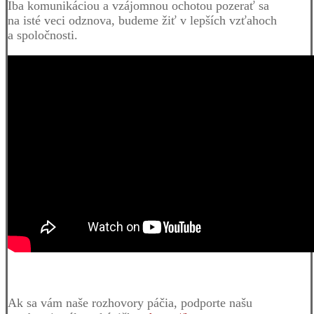
Iba komunikáciou a vzájomnou ochotou pozerať sa
na isté veci odznova, budeme žiť v lepších vzťahoch
a spoločnosti.
Ak sa vám naše rozhovory páčia, podporte našu