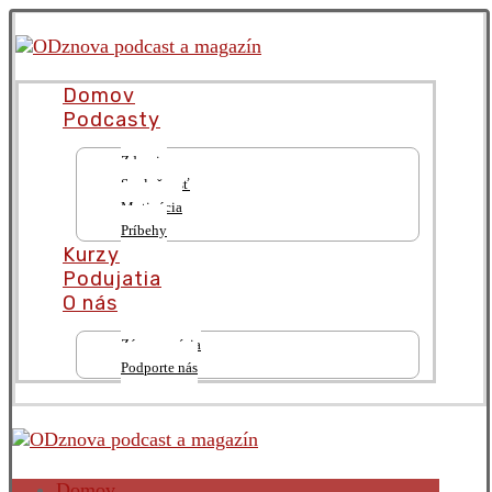
Domov
Podcasty
Zdravie
Spoločnosť
Motivácia
Príbehy
Kurzy
Podujatia
O nás
Zámer a vízia
Podporte nás
Domov