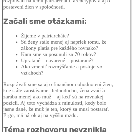
rozprávali na tému patriarchátu, archetypov a aj o
postavení žien v spoločnosti.
Začali sme otázkami:
Žijeme v patriarcháte?
Sú ženy stále menej aj napriek tomu, že
zákony platia pre každého rovnako?
Kam sme sa posunuli za 70 rokov?
Upratané – navarené – postarané?
Ako zmeniť rozmýšľanie a postoje vo
vzťahoch?
Rozprávali sme sa aj o finančnom ohodnotení žien,
kde stále zaostávame. Jednoducho, žena zväčša
zarába menej ako muž – aj keď sú na rovnakej
pozícii. Aj toto vychádza z minulosti, kedy bolo
jasne dané, že muž je ten, ktorý sa musí postarať.
Ergo, má nárok aj na vyššiu mzdu.
Téma rozhovoru nevznikla