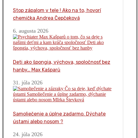
Stop zápalom v tele ! Ako na to, hovorí
chemička Andrea Čepčeková
6. augusta 2026
Deti ako špongia, výchova, spoločnosť bez
hanby… Max Kašparů
31. júla 2026
Samoliečenie a úplne zadarmo. Dýchate
ústami alebo nosom ?
24. júla 2026