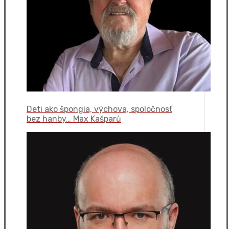
Deti ako špongia, výchova, spoločnosť
bez hanby… Max Kašparů