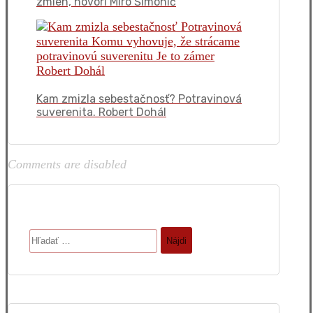
zmien, hovorí Miro Šimonič
Kam zmizla sebestačnosť? Potravinová
suverenita. Robert Dohál
Comments are disabled
Hľadať: