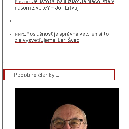
Je istota iba ilúzia? Je niečo isté v
Previous
našom živote? – Joli Litvaj
„Poslušnosť je správna vec, len si to
Next
zle vysvetľujeme. Leri Švec
Podobné články ...