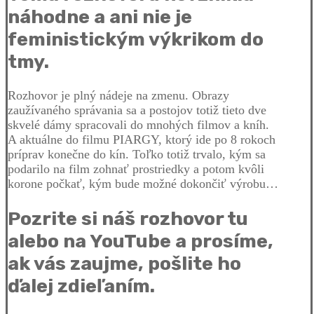
náhodne a ani nie je
feministickým výkrikom do
tmy.
Rozhovor je plný nádeje na zmenu. Obrazy
zaužívaného správania sa a postojov totiž tieto dve
skvelé dámy spracovali do mnohých filmov a kníh.
A aktuálne do filmu PIARGY, ktorý ide po 8 rokoch
príprav konečne do kín. Toľko totiž trvalo, kým sa
podarilo na film zohnať prostriedky a potom kvôli
korone počkať, kým bude možné dokončiť výrobu…
Pozrite si náš rozhovor tu
alebo na YouTube a prosíme,
ak vás zaujme, pošlite ho
ďalej zdieľaním.