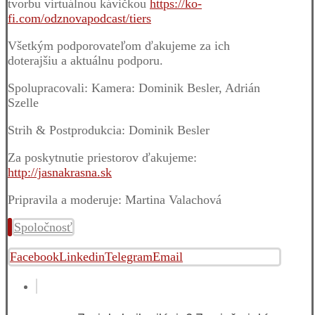
tvorbu virtuálnou kávičkou
https://ko-
fi.com/odznovapodcast/tiers
Všetkým podporovateľom ďakujeme za ich
doterajšiu a aktuálnu podporu.
Spolupracovali:
Kamera: Dominik Besler, Adrián
Szelle
Strih & Postprodukcia: Dominik Besler
Za poskytnutie priestorov ďakujeme:
http://jasnakrasna.sk
Pripravila a moderuje: Martina Valachová
Spoločnosť
Facebook
Linkedin
Telegram
Email