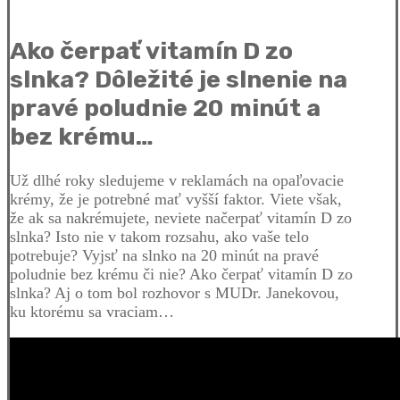
Ako čerpať vitamín D zo
slnka? Dôležité je slnenie na
pravé poludnie 20 minút a
bez krému…
Už dlhé roky sledujeme v reklamách na opaľovacie
krémy, že je potrebné mať vyšší faktor. Viete však,
že ak sa nakrémujete, neviete načerpať vitamín D zo
slnka? Isto nie v takom rozsahu, ako vaše telo
potrebuje? Vyjsť na slnko na 20 minút na pravé
poludnie bez krému či nie? Ako čerpať vitamín D zo
slnka? Aj o tom bol rozhovor s MUDr. Janekovou,
ku ktorému sa vraciam…