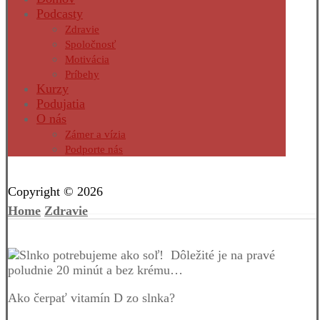
Podcasty
Zdravie
Spoločnosť
Motivácia
Príbehy
Kurzy
Podujatia
O nás
Zámer a vízia
Podporte nás
Facebook
Twitter
Instagram
Pinterest
Copyright © 2026
Home
Zdravie
Ako čerpať vitamín D zo slnka?