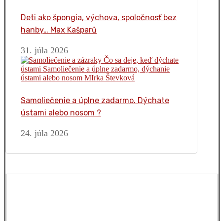
Deti ako špongia, výchova, spoločnosť bez
hanby… Max Kašparů
31. júla 2026
Samoliečenie a úplne zadarmo. Dýchate
ústami alebo nosom ?
24. júla 2026