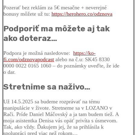
Pozerať bez reklám za 5€ mesačne + neverejné
bonusy môžete už tu:
https://herohero.co/odznova
Podporiť ma môžete aj tak
ako doteraz…
Podpora je možná nasledovne:
https://ko-
fi.com/odznovapodcast
alebo na č.u: SK45 8330
0000 0022 0165 1060 – do poznámky uveďte, že ide
o dar.
Stretnime sa naživo…
Už 14.5.2025 sa budeme rozprávať na tému
manipulácie v živote. Stretneme sa v LOZANO v
Rači. Príde Daniel Máčovský a ja tam budem tiež. A
moja asistentka Denisa vás opäť privíta s úsmevom.
Tak, ako vždy. Ďakujem jej, že sa prihlásila k
spolupráci pred viac než rokom…