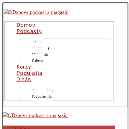
Domov
Podcasty
Zdravie
Spoločnosť
Motivácia
Príbehy
Kurzy
Podujatia
O nás
Zámer a vízia
Podporte nás
Domov