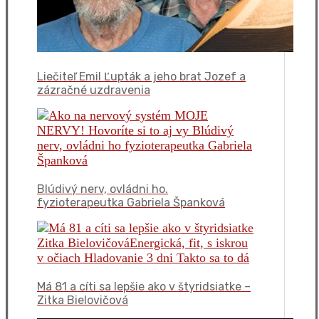
Liečiteľ Emil Ľupták a jeho brat Jozef a
zázračné uzdravenia
Blúdivý nerv, ovládni ho.
fyzioterapeutka Gabriela Španková
Má 81 a cíti sa lepšie ako v štyridsiatke –
Zitka Bielovičová