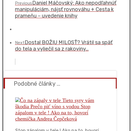
Daniel Máčovský: Ako nepodľahnúť
Previous
manipuláciám, nájsť rovnováhu + Cesta k
prameňu – uvedenie knihy
Dostal BOŽIU MILOSŤ? Vrátil sa späť
Next
do tela a vyliečil sa z rakoviny…
Podobné články ...
Stop zápalom v tele ! Ako na to, hovorí