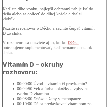
Keď ste dlho vonku, najlepší ochranný ťah je ísť do
tieňa alebo sa obliecť do dlhej košele a dať si
klobúk.
Pozrite si rozhovor o Déčku a začnite čerpať vitamín
D zo slnka.
V rozhovore sa dozviete aj to, koľko
Déčka
potrebujeme suplementovať, keď nemáme dostatok
slnka.
Vitamín D – okruhy
rozhovoru:
00:00:00 Úvod – vitamín či provitamín?
00:04:50 Vek a farba pokožky a vplyv na
tvorbu D vitamínu
00:08:00
Déčko
a ženy v menopauze
00:10:00 Dá sa predávkovať vitamínom zo