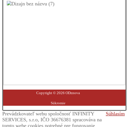
Facebook
YouTube
Instagram
LinkedIn
Copyright © 2026 ODznova
Súkromie
Prevádzkovateľ webu spoločnosť INFINITY
Súhlasím
SERVICES, s.r.o, IČO 36676381 spracováva na
tomto webe cookies potrebné pre fungovanie