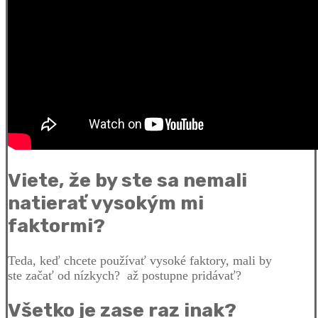
Viete, že by ste sa nemali
natierať vysokým mi
faktormi?
Teda, keď chcete používať vysoké faktory, mali by
ste začať od nízkych? až postupne pridávať?
Všetko je zase raz inak?