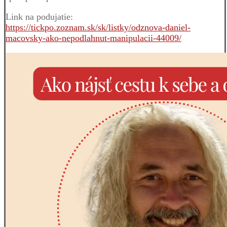
Link na podujatie:
https://tickpo.zoznam.sk/sk/listky/odznova-daniel-
macovsky-ako-nepodlahnut-manipulacii-44009/