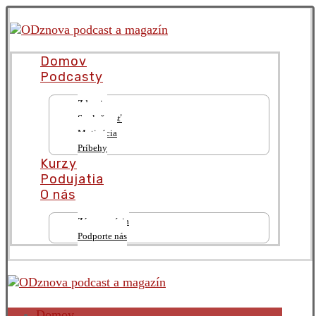
Domov
Podcasty
Zdravie
Spoločnosť
Motivácia
Príbehy
Kurzy
Podujatia
O nás
Zámer a vízia
Podporte nás
Domov