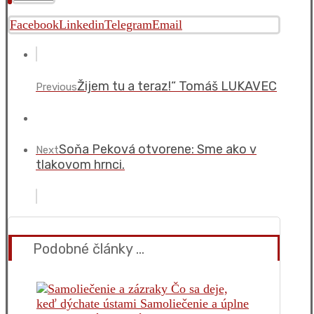
Facebook
Linkedin
Telegram
Email
Žijem tu a teraz!“ Tomáš LUKAVEC
Previous
Soňa Peková otvorene: Sme ako v
Next
tlakovom hrnci.
Podobné články ...