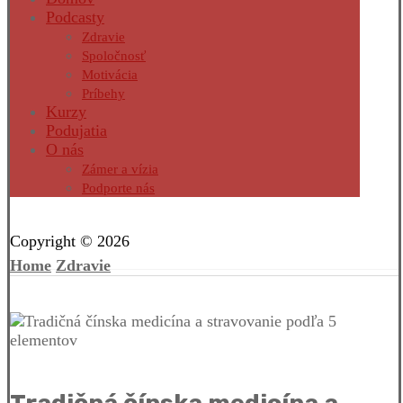
Podcasty
Zdravie
Spoločnosť
Motivácia
Príbehy
Kurzy
Podujatia
O nás
Zámer a vízia
Podporte nás
Facebook
Twitter
Instagram
Pinterest
Copyright © 2026
Home
Zdravie