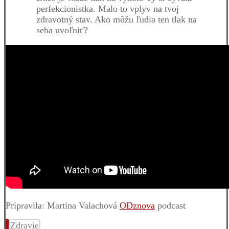
perfekcionistka. Malo to vplyv na tvoj
zdravotný stav. Ako môžu ľudia ten tlak na
seba uvoľniť?
Pripravila: Martina Valachová
ODznova
podcast
Zdravie