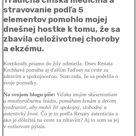
Tradičná čínska medicína a
stravovanie podľa 5
elementov pomohlo mojej
dnešnej hostke k tomu, že sa
zbavila celoživotnej choroby
a ekzému.
Kortikoidy priamo do žily odmietla. Dnes Renata
Krchňavá pomáha aj ďalším ľuďom na ceste za
zdravím a spokojnosťou. Som rada, že sa podelila o
svoje poznatky.
Na svojom blogu píše:
Vďaka mojim skúsenostiam
a mnohoročnému štúdiu, pomáham ženám a deťom
vyzdravieť, aby mohli žiť spokojný, slobodný a
autentický život.
Čo je to podľa Renaty autenticita a
ako je dôležitá na ceste za zdravím? Aj to som sa jej
v rozhovore pýtala.