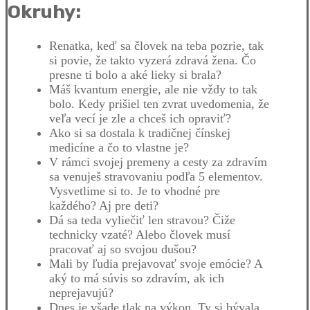
Okruhy:
Renatka, keď sa človek na teba pozrie, tak
si povie, že takto vyzerá zdravá žena. Čo
presne ti bolo a aké lieky si brala?
Máš kvantum energie, ale nie vždy to tak
bolo. Kedy prišiel ten zvrat uvedomenia, že
veľa vecí je zle a chceš ich opraviť?
Ako si sa dostala k tradičnej čínskej
medicíne a čo to vlastne je?
V rámci svojej premeny a cesty za zdravím
sa venuješ stravovaniu podľa 5 elementov.
Vysvetlime si to. Je to vhodné pre
každého? Aj pre deti?
Dá sa teda vyliečiť len stravou? Čiže
technicky vzaté? Alebo človek musí
pracovať aj so svojou dušou?
Mali by ľudia prejavovať svoje emócie? A
aký to má súvis so zdravím, ak ich
neprejavujú?
Dnes je všade tlak na výkon. Ty si bývala