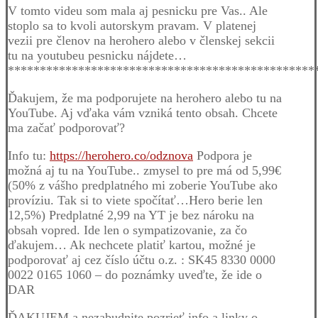
V tomto videu som mala aj pesnicku pre Vas.. Ale
stoplo sa to kvoli autorskym pravam. V platenej
vezii pre členov na herohero alebo v členskej sekcii
tu na youtubeu pesnicku nájdete…
************************************************
Ďakujem, že ma podporujete na herohero alebo tu na
YouTube. Aj vďaka vám vzniká tento obsah. Chcete
ma začať podporovať?
Info tu:
https://herohero.co/odznova
Podpora je
možná aj tu na YouTube.. zmysel to pre má od 5,99€
(50% z vášho predplatného mi zoberie YouTube ako
províziu. Tak si to viete spočítať…Hero berie len
12,5%) Predplatné 2,99 na YT je bez nároku na
obsah vopred. Ide len o sympatizovanie, za čo
ďakujem… Ak nechcete platiť kartou, možné je
podporovať aj cez číslo účtu o.z. : SK45 8330 0000
0022 0165 1060 – do poznámky uveďte, že ide o
DAR
ĎAKUJEM a nezabudnite pozrieť info a linky o