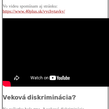
Vo videu spomínam aj stránku:
https://www.40plus.sk/vychytavky/
Veková diskriminácia?