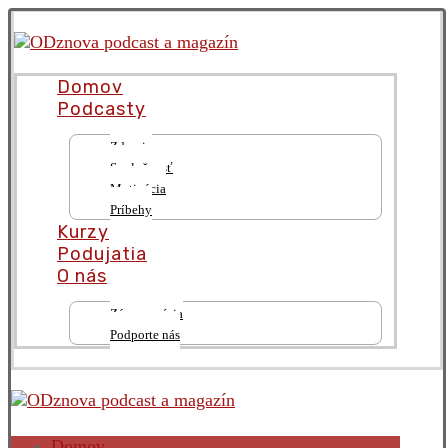
Domov
Podcasty
Zdravie
Spoločnosť
Motivácia
Príbehy
Kurzy
Podujatia
O nás
Zámer a vízia
Podporte nás
Domov