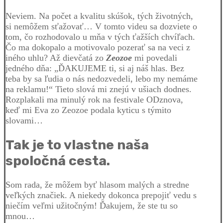
Neviem. Na počet a kvalitu skúšok, tých životných,
si nemôžem sťažovať… V tomto videu sa dozviete o
tom, čo rozhodovalo u mňa v tých ťažších chvíľach.
Čo ma dokopalo a motivovalo pozerať sa na veci z
iného uhlu? Až dievčatá zo
Zeozoe
mi povedali
jedného dňa: „ĎAKUJEME ti, si aj náš hlas. Bez
teba by sa ľudia o nás nedozvedeli, lebo my nemáme
na reklamu!“ Tieto slová mi znejú v ušiach dodnes.
Rozplakali ma minulý rok na festivale ODznova,
keď mi Eva zo Zeozoe podala kyticu s týmito
slovami…
Tak je to vlastne naša
spoločná cesta.
Som rada, že môžem byť hlasom malých a stredne
veľkých značiek. A niekedy dokonca prepojiť vedu s
niečím veľmi užitočným! Ďakujem, že ste tu so
mnou…