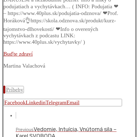
podujatiach a vychytávkach… ( INFO: Podujatia ❤
– https://www.40plus.sk/podujatia-odznova/ ❤Prof.
Horáková👌https://skola.odznova.sk/produkt/kurz-
tajomstvo-dlhovekosti/ ❤Info o overených
vychytávkach z podcastu LINK:
https://www.40plus.sk/vychytavky/ )
Buďte zdraví
Martina Valachová
Príbehy
Facebook
Linkedin
Telegram
Email
Vedomie, Intuícia, Vnútorná sila –
Previous
Karel SVOBODA