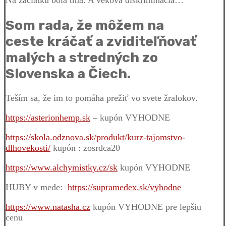
Na začiatku bola tma. A veková diskriminácia…
Som rada, že môžem na
ceste kráčať a zviditeľňovať
malých a stredných zo
Slovenska a Čiech.
Teším sa, že im to pomáha prežiť vo svete žralokov.
https://asterionhemp.sk
– kupón VYHODNE
https://skola.odznova.sk/produkt/kurz-tajomstvo-
dlhovekosti/
kupón : zosrdca20
https://www.alchymistky.cz/sk
kupón VYHODNE
HUBY v mede:
https://supramedex.sk/vyhodne
https://www.natasha.cz
kupón VYHODNE pre lepšiu
cenu