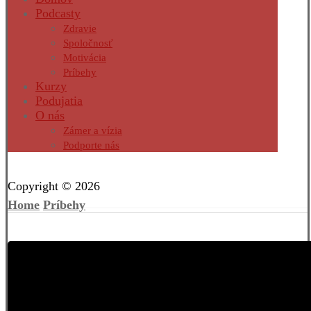
Podcasty
Zdravie
Spoločnosť
Motivácia
Príbehy
Kurzy
Podujatia
O nás
Zámer a vízia
Podporte nás
Facebook
Twitter
Instagram
Pinterest
Copyright © 2026
Home
Príbehy