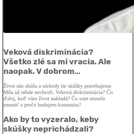
Veková diskriminácia?
Všetko zlé sa mi vracia. Ale
naopak. V dobrom…
Život nás skúša a niekedy tie skúšky potrebujeme.
Mňa už nikde nechceli. Veková diskriminácia? Čo
ďalej, keď vám život nakladá? Čo som musela
zmeniť a prečo budujem komunitu?
Ako by to vyzeralo, keby
skúšky neprichádzali?