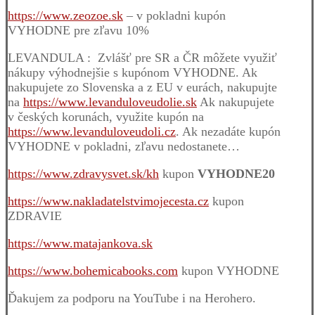
https://www.zeozoe.sk
– v pokladni kupón
VYHODNE pre zľavu 10%
LEVANDULA : Zvlášť pre SR a ČR môžete využiť
nákupy výhodnejšie s kupónom VYHODNE. Ak
nakupujete zo Slovenska a z EU v eurách, nakupujte
na
https://www.levanduloveudolie.sk
Ak nakupujete
v českých korunách, využite kupón na
https://www.levanduloveudoli.cz
. Ak nezadáte kupón
VYHODNE v pokladni, zľavu nedostanete…
https://www.zdravysvet.sk/kh
kupon
VYHODNE20
https://www.nakladatelstvimojecesta.cz
kupon
ZDRAVIE
https://www.matajankova.sk
https://www.bohemicabooks.com
kupon VYHODNE
Ďakujem za podporu na YouTube i na Herohero.