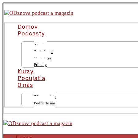
Domov
Podcasty
Zdravie
Spoločnosť
Motivácia
Príbehy
Kurzy
Podujatia
O nás
Zámer a vízia
Podporte nás
Domov