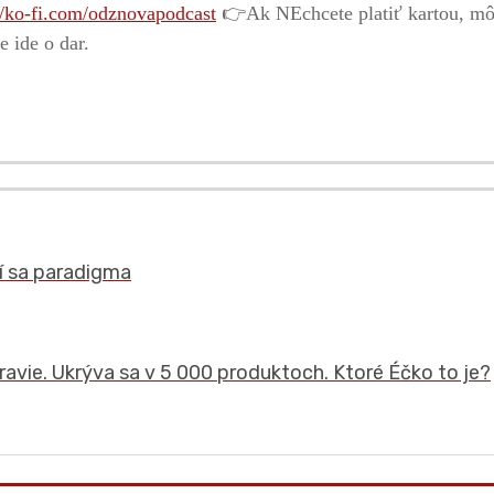
//ko-fi.com/odznovapodcast
👉Ak NEchcete platiť kartou, môže
 ide o dar.
í sa paradigma
vie. Ukrýva sa v 5 000 produktoch. Ktoré Éčko to je?