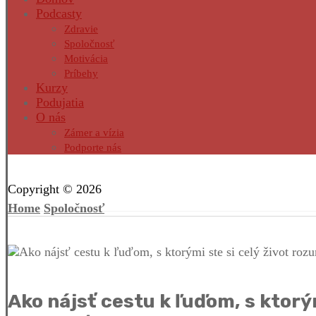
Podcasty
Zdravie
Spoločnosť
Motivácia
Príbehy
Kurzy
Podujatia
O nás
Zámer a vízia
Podporte nás
Facebook
Twitter
Instagram
Pinterest
Copyright © 2026
Home
Spoločnosť
Ako nájsť cestu k ľuďom, s ktorým