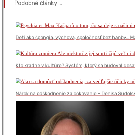
Podobné články ...
Deti ako špongia, výchova, spoločnosť bez hanby… M
Kto kradne v kultúre? Systém, ktorý sa budoval desať
Nárok na odškodnenie za očkovanie – Denisa Sudols