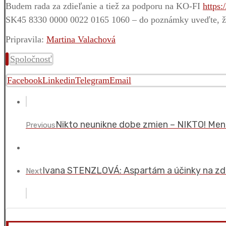
Budem rada za zdieľanie a tiež za podporu na KO-FI
https:
SK45 8330 0000 0022 0165 1060 – do poznámky uveďte, že
Pripravila:
Martina Valachová
Spoločnosť
Facebook
Linkedin
Telegram
Email
Nikto neunikne dobe zmien – NIKTO! Men
Previous
Ivana STENZLOVÁ: Aspartám a účinky na zdra
Next