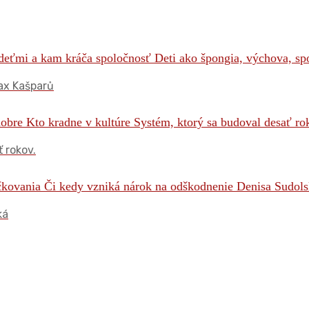
ax Kašparů
 rokov.
ká