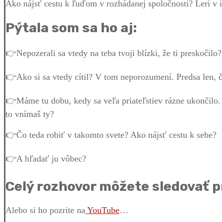
Ako nájsť cestu k ľuďom v rozhádanej spoločnosti? Leri v is
Pýtala som sa ho aj:
👉Nepozerali sa vtedy na teba tvoji blízki, že ti preskočilo
👉Ako si sa vtedy cítil? V tom neporozumení. Predsa len, č
👉Máme tu dobu, kedy sa veľa priateľstiev rázne ukončilo. 
to vnímaš ty?
👉Čo teda robiť v takomto svete? Ako nájsť cestu k sebe?
👉A hľadať ju vôbec?
Celý rozhovor môžete sledovať p
Alebo si ho pozrite na
YouTube
…