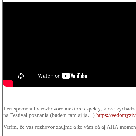
Leri spomenul v rozhovore niektoré aspekty, ktoré vychádza
na Festival poznania (budem tam aj ja…)
https://vedomyziv
Verím, že vás rozhovor zaujme a že vám dá aj AHA mome