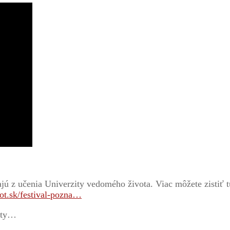
jú z učenia Univerzity vedomého života. Viac môžete zistiť t
ot.sk/festival-pozna…
nty…