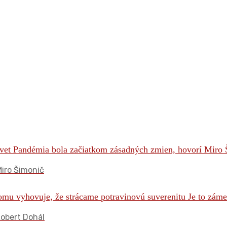
iro Šimonič
Robert Dohál