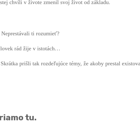
tej chvíli v živote zmenil svoj život od základu.
? Neprestávali ti rozumieť?
lovek rád žije v istotách…
Skrátka prišli tak rozdeľujúce témy, že akoby prestal exist
riamo tu.