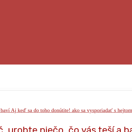
, urobte niečo, čo vás teší a b