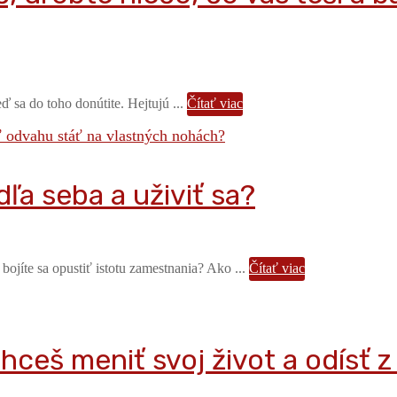
ď sa do toho donútite. Hejtujú ...
Čítať viac
dľa seba a uživiť sa?
 bojíte sa opustiť istotu zamestnania? Ako ...
Čítať viac
hceš meniť svoj život a odísť z 