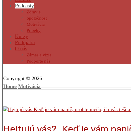
Podcasty
Zdravie
Spoločnosť
Motivácia
Príbehy
Kurzy
Podujatia
O nás
Zámer a vízia
Podporte nás
Facebook
Twitter
Instagram
Pinterest
Copyright © 2026
Home
Motivácia
Hejtujú vás? „Keď je vám nanič