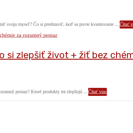
iť svoju myseľ? Čo si predstaviť, keď sa povie kvantovanie ...
Čítať v
si zlepšiť život + žiť bez ché
rozumný peniaz? Ktoré produkty mi zlepšujú ...
Čítať viac