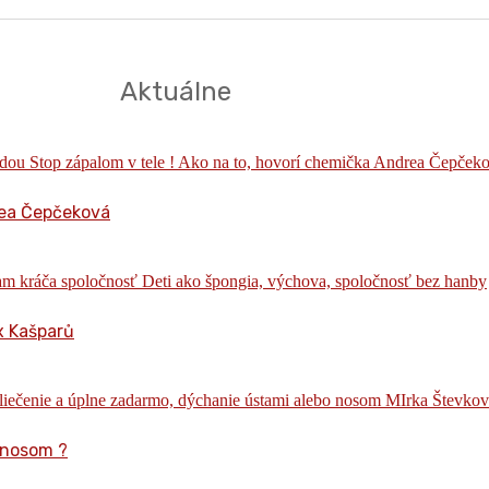
Aktuálne
rea Čepčeková
x Kašparů
 nosom ?