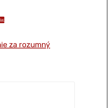
iac
mie za rozumný