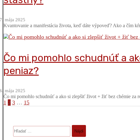
7. mája 2025
Kvantovanie a manifestácia života, keď dáte výpoveď? Ako a čím kŕm
Čo mi pomohlo schudnúť a ako 
peniaz?
6. mája 2025
Čo mi pomohlo schudnúť a ako si zlepšiť život + žiť bez chémie za 
Stránkovanie
1
2
3
…
15
príspevkov
Hľadať: