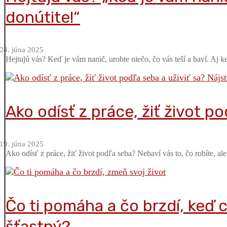
donútite!“
24. júna 2025
Hejtujú vás? Keď je vám nanič, urobte niečo, čo vás teší a baví. Aj ke
Ako odísť z práce, žiť život po
19. júna 2025
Ako odísť z práce, žiť život podľa seba? Nebaví vás to, čo robíte, ale
Čo ti pomáha a čo brzdí, keď c
šťastný?