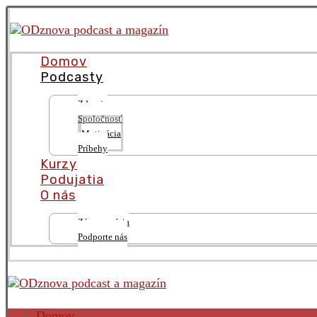
Domov
Podcasty
Zdravie
Spoločnosť
Motivácia
Príbehy
Kurzy
Podujatia
O nás
Zámer a vízia
Podporte nás
Domov