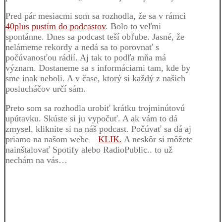
Pred pár mesiacmi som sa rozhodla, že sa v rámci
40plus pustím do podcastov
. Bolo to veľmi
spontánne. Dnes sa podcast teší obľube. Jasné, že
nelámeme rekordy a nedá sa to porovnať s
počúvanosťou rádií. Aj tak to podľa mňa má
význam. Dostaneme sa s informáciami tam, kde by
sme inak neboli. A v čase, ktorý si každý z našich
poslucháčov určí sám.
Preto som sa rozhodla urobiť krátku trojminútovú
upútavku. Skúste si ju vypočuť. A ak vám to dá
zmysel, kliknite si na náš podcast. Počúvať sa dá aj
priamo na našom webe –
KLIK.
A neskôr si môžete
nainštalovať Spotify alebo RadioPublic.. to už
nechám na vás…