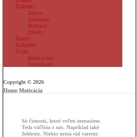
Podcasty
Zdravie
Spoločnosť
Motivácia
Príbehy
Kurzy
Podujatia
O nás
Zámer a vízia
Podporte nás
Facebook
Twitter
Instagram
Pinterest
Copyright © 2026
Home
Motivácia
Sú činnosti, ktoré veľmi nemusíme.
Teda väčšina z nás. Napríklad také
žehlenie. Niekto nemá rád varenie.