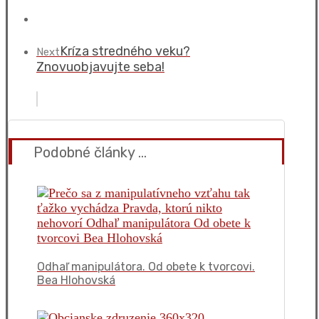
Kríza stredného veku?
Next
Znovuobjavujte seba!
Podobné články ...
Odhaľ manipulátora. Od obete k tvorcovi.
Bea Hlohovská