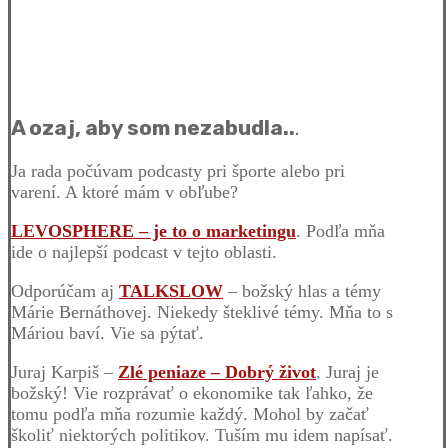
A ozaj, aby som nezabudla..
.
Ja rada počúvam podcasty pri športe alebo pri
varení. A ktoré mám v obľube?
LEVOSPHERE – je to o marketingu
. Podľa mňa
ide o najlepší podcast v tejto oblasti.
Odporúčam aj
TALKSLOW
– božský hlas a témy
Márie Bernáthovej. Niekedy šteklivé témy. Mňa to s
Máriou baví. Vie sa pýtať.
Juraj Karpiš –
Zlé peniaze – Dobrý život
. Juraj je
božský! Vie rozprávať o ekonomike tak ľahko, že
tomu podľa mňa rozumie každý. Mohol by začať
školiť niektorých politikov. Tuším mu idem napísať.