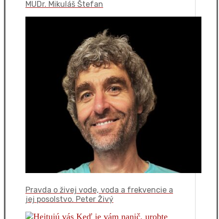
MUDr. Mikuláš Štefan
Pravda o živej vode, voda a frekvencie a
jej posolstvo. Peter Živý