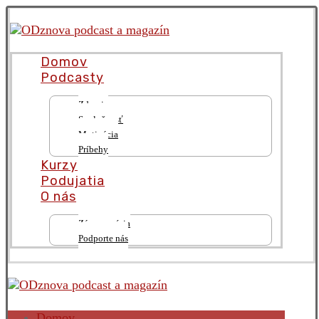
Domov
Podcasty
Zdravie
Spoločnosť
Motivácia
Príbehy
Kurzy
Podujatia
O nás
Zámer a vízia
Podporte nás
Domov