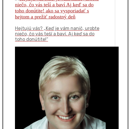
Hejtujú vás? „Keď je vám nanič, urobte
niečo, čo vás teší a baví. Aj keď sa do
toho donútite!“