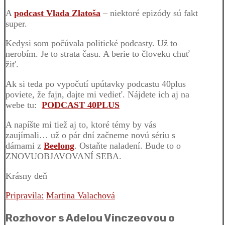
A
podcast Vlada Zlatoša
– niektoré epizódy sú fakt
super.
Kedysi som počúvala politické podcasty. Už to
nerobím. Je to strata času. A berie to človeku chuť
žiť.
Ak si teda po vypočutí upútavky podcastu 40plus
poviete, že fajn, dajte mi vedieť. Nájdete ich aj na
webe tu:
PODCAST 40PLUS
A napíšte mi tiež aj to, ktoré témy by vás
zaujímali… už o pár dní začneme novú sériu s
dámami z
Beelong
. Ostaňte naladení. Bude to o
ZNOVUOBJAVOVANÍ SEBA.
Krásny deň
Pripravila:
Martina Valachová
Rozhovor s Adelou Vinczeovou o