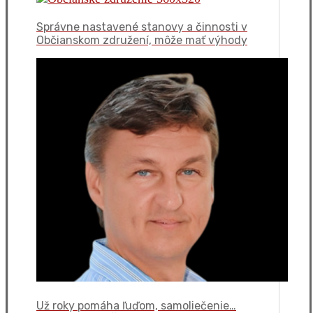
Správne nastavené stanovy a činnosti v
Občianskom združení, môže mať výhody
Už roky pomáha ľuďom, samoliečenie…