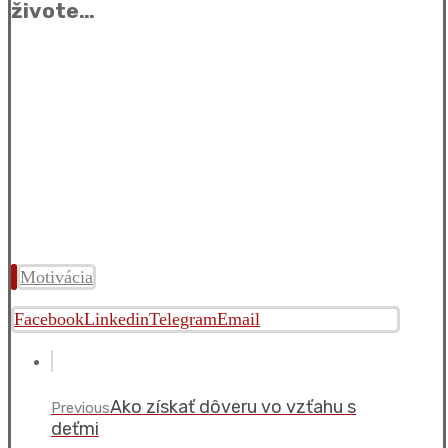
živote…
Motivácia
Facebook
Linkedin
Telegram
Email
Ako získať dôveru vo vzťahu s
Previous
deťmi