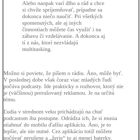
Alebo naopak varí dlho a rád a chce
si chvíle spríjemňovať, prípadne sa
dokonca niečo naučiť. Pri všetkých
spomenutých, ale aj iných
činnostiach môžete čas využiť i na
zábavu či vzdelávanie. A dokonca aj
tí z nás, ktorí nezvládajú
multitasking.
Možno si poviete, že píšem o rádiu. Áno, môže byť.
V poslednej dobe však čoraz viac mladých ľudí
počúva podcasty. Ide prakticky o rozhovor, ktorý nie
je (väčšinou) prerušovaný reklamou. Je na určitú
tému.
Ľudia v strednom veku prichádzajú na chuť
podcastom iba postupne. Odrádza ich, že si musia
stiahnuť do mobilu ďalšiu aplikáciu. Áno, je to
lepšie, ale nie nutné. Cez aplikáciu totiž môžete
počúvať nerušene a „žerie“ to aj menej baterky.