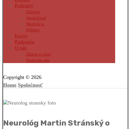
Podcasty
Zdravie
Spoločnosť
Motivácia
Príbehy
Kurzy
Podujatia
O nás
Zámer a vízia
Podporte nás
Facebook
Twitter
Instagram
Pinterest
Copyright © 2026
Home
Spoločnosť
Neurológ Martin Stránský o