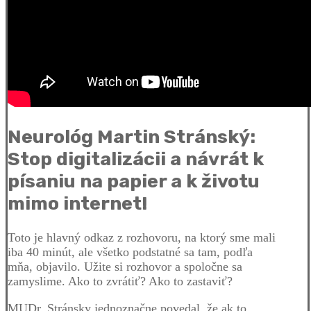
Neurológ Martin Stránský:
Stop digitalizácii a návrát k
písaniu na papier a k životu
mimo internet!
Toto je hlavný odkaz z rozhovoru, na ktorý sme mali
iba 40 minút, ale všetko podstatné sa tam, podľa
mňa, objavilo. Užite si rozhovor a spoločne sa
zamyslime. Ako to zvrátiť? Ako to zastaviť?
MUDr. Stránsky jednoznačne povedal, že ak to