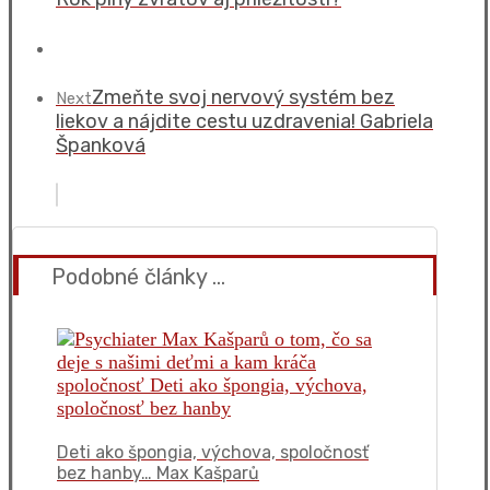
Zmeňte svoj nervový systém bez
Next
liekov a nájdite cestu uzdravenia! Gabriela
Španková
Podobné články ...
Deti ako špongia, výchova, spoločnosť
bez hanby… Max Kašparů