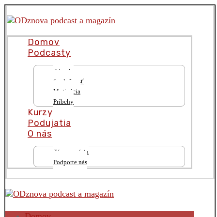
Domov
Podcasty
Zdravie
Spoločnosť
Motivácia
Príbehy
Kurzy
Podujatia
O nás
Zámer a vízia
Podporte nás
Domov