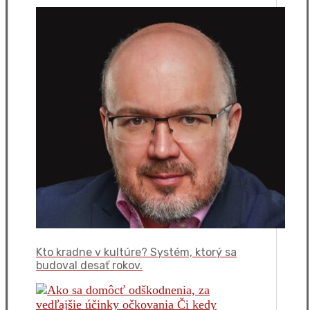
Kto kradne v kultúre? Systém, ktorý sa
budoval desať rokov.