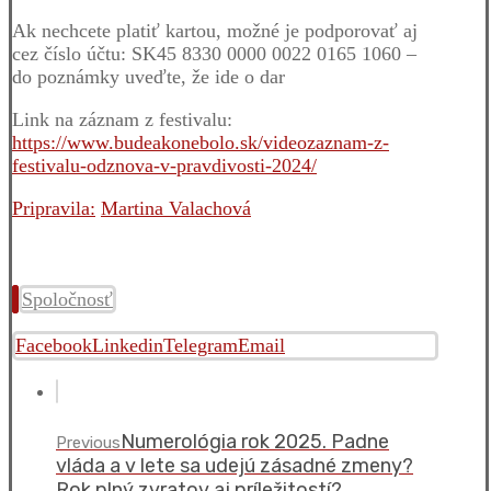
Ak nechcete platiť kartou, možné je podporovať aj
cez číslo účtu: SK45 8330 0000 0022 0165 1060 –
do poznámky uveďte, že ide o dar
Link na záznam z festivalu:
https://www.budeakonebolo.sk/videozaznam-z-
festivalu-odznova-v-pravdivosti-2024/
Pripravila:
Martina Valachová
Spoločnosť
Facebook
Linkedin
Telegram
Email
Numerológia rok 2025. Padne
Previous
vláda a v lete sa udejú zásadné zmeny?
Rok plný zvratov aj príležitostí?