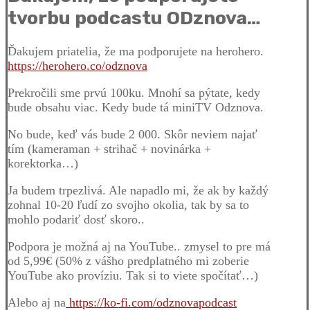
tvorbu podcastu ODznova…
Ďakujem priatelia, že ma podporujete na herohero.
https://herohero.co/odznova
Prekročili sme prvú 100ku. Mnohí sa pýtate, kedy
bude obsahu viac. Kedy bude tá miniTV Odznova.
No bude, keď vás bude 2 000. Skôr neviem najať
tím (kameraman + strihač + novinárka +
korektorka…)
Ja budem trpezlivá. Ale napadlo mi, že ak by každý
zohnal 10-20 ľudí zo svojho okolia, tak by sa to
mohlo podariť dosť skoro..
Podpora je možná aj na YouTube.. zmysel to pre má
od 5,99€ (50% z vášho predplatného mi zoberie
YouTube ako províziu. Tak si to viete spočítať…)
Alebo aj na
https://ko-fi.com/odznovapodcast