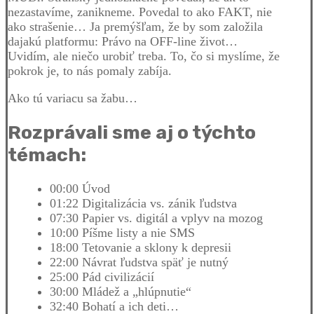
nezastavíme, zanikneme. Povedal to ako FAKT, nie
ako strašenie… Ja premýšľam, že by som založila
dajakú platformu: Právo na OFF-line život…
Uvidím, ale niečo urobiť treba. To, čo si myslíme, že
pokrok je, to nás pomaly zabíja.
Ako tú variacu sa žabu…
Rozprávali sme aj o týchto
témach:
00:00 Úvod
01:22 Digitalizácia vs. zánik ľudstva
07:30 Papier vs. digitál a vplyv na mozog
10:00 Píšme listy a nie SMS
18:00 Tetovanie a sklony k depresii
22:00 Návrat ľudstva späť je nutný
25:00 Pád civilizácií
30:00 Mládež a „hlúpnutie“
32:40 Bohatí a ich deti…