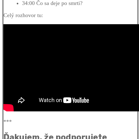
34:00 Čo sa deje po smrti?
Celý rozhovor tu:
***
Ďakujem, že podporujete