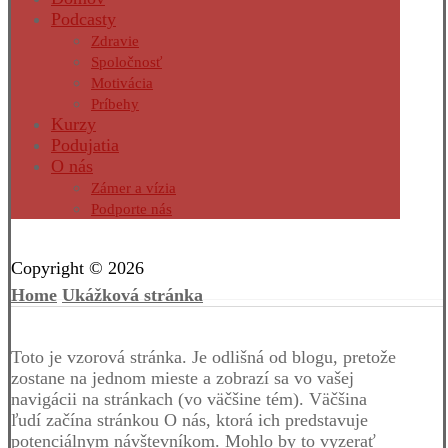
Podcasty
Zdravie
Spoločnosť
Motivácia
Príbehy
Kurzy
Podujatia
O nás
Zámer a vízia
Podporte nás
Facebook
Twitter
Instagram
Pinterest
Copyright © 2026
Home
Ukážková stránka
Toto je vzorová stránka. Je odlišná od blogu, pretože
zostane na jednom mieste a zobrazí sa vo vašej
navigácii na stránkach (vo väčšine tém). Väčšina
ľudí začína stránkou O nás, ktorá ich predstavuje
potenciálnym návštevníkom. Mohlo by to vyzerať