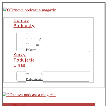
Domov
Podcasty
Zdravie
Spoločnosť
Motivácia
Príbehy
Kurzy
Podujatia
O nás
Zámer a vízia
Podporte nás
Domov