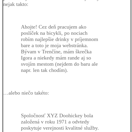
nejak takto:
Ahojte! Cez deň pracujem ako
poslíček na bicykli, po nociach
robím najlepšie drinky v príjemnom
bare a toto je moja webstránka.
Bývam v Trenčíne, mám škrečka
Igora a niekedy mám rande aj so
svojím mestom (nejdem do baru ale
napr. len tak chodím).
…alebo niečo takéto:
Spoločnosť XYZ Doohickey bola
založená v roku 1971 a odvtedy
poskytuje verejnosti kvalitné služby.