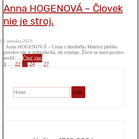
Anna HOGENOVÁ – Človek
nie je stroj.
15. januára 2023
Anna HOGENOVÁ – Cesta z dnešného Matrixu plného
povelov nie je jednoduchá, ale existuje. Život sa musí poctivo
prežiť. ...
Čítať viac
Stránkovanie
1
…
22
23
24
…
27
príspevkov
Hľadať: