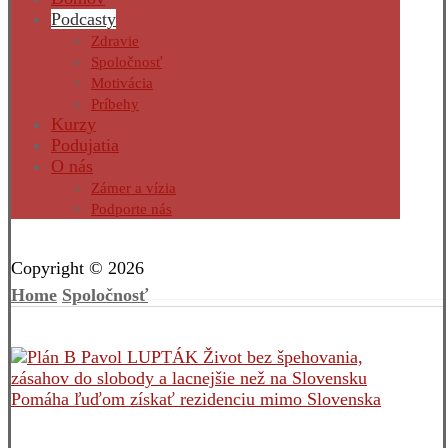
Podcasty
Zdravie
Spoločnosť
Motivácia
Príbehy
Kurzy
Podujatia
O nás
Zámer a vízia
Podporte nás
Facebook
Twitter
Instagram
Pinterest
Copyright © 2026
Home
Spoločnosť