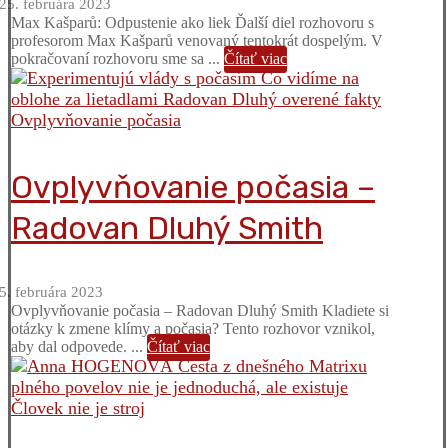
25. februára 2023
Max Kašparů: Odpustenie ako liek Ďalší diel rozhovoru s
profesorom Max Kašparů venovaný tentokrát dospelým. V
pokračovaní rozhovoru sme sa ...
Čítať viac
Ovplyvňovanie počasia –
Radovan Dluhý Smith
5. februára 2023
Ovplyvňovanie počasia – Radovan Dluhý Smith Kladiete si
otázky k zmene klímy a počasia? Tento rozhovor vznikol,
aby dal odpovede. ...
Čítať viac