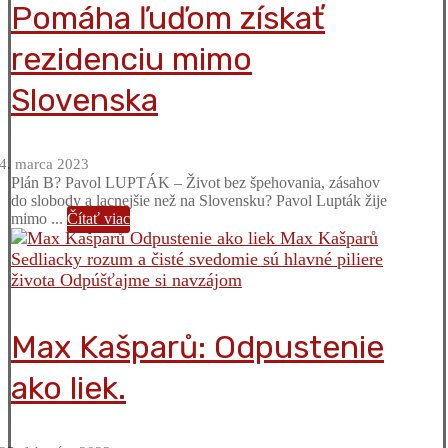
Pomáha ľuďom získať
rezidenciu mimo
Slovenska
4. marca 2023
Plán B? Pavol LUPTÁK – Život bez špehovania, zásahov
do slobody a lacnejšie než na Slovensku? Pavol Lupták žije
mimo ...
Čítať viac
Max Kašparů: Odpustenie
ako liek.