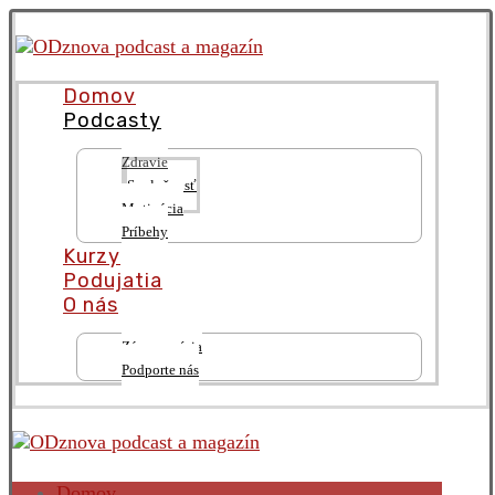
Domov
Podcasty
Zdravie
Spoločnosť
Motivácia
Príbehy
Kurzy
Podujatia
O nás
Zámer a vízia
Podporte nás
Domov