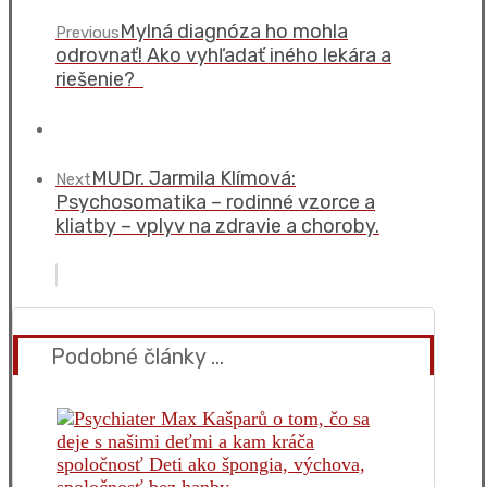
Mylná diagnóza ho mohla
Previous
odrovnať! Ako vyhľadať iného lekára a
riešenie?
MUDr. Jarmila Klímová:
Next
Psychosomatika – rodinné vzorce a
kliatby – vplyv na zdravie a choroby.
Podobné články ...