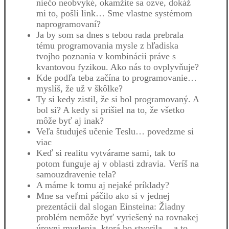
niečo neobvyké, okamžite sa ozve, dokáž
mi to, pošli link… Sme vlastne systémom
naprogramovaní?
Ja by som sa dnes s tebou rada prebrala
tému programovania mysle z hľadiska
tvojho poznania v kombinácii práve s
kvantovou fyzikou. Ako nás to ovplyvňuje?
Kde podľa teba začína to programovanie…
myslíš, že už v škôlke?
Ty si kedy zistil, že si bol programovaný. A
bol si? A kedy si prišiel na to, že všetko
môže byť aj inak?
Veľa študuješ učenie Teslu… povedzme si
viac
Keď si realitu vytvárame sami, tak to
potom funguje aj v oblasti zdravia. Veríš na
samouzdravenie tela?
A máme k tomu aj nejaké príklady?
Mne sa veľmi páčilo ako si v jednej
prezentácii dal slogan Einsteina: Žiadny
problém nemôže byť vyriešený na rovnakej
úrovni myslenia, ktorá ho stvorila… a to