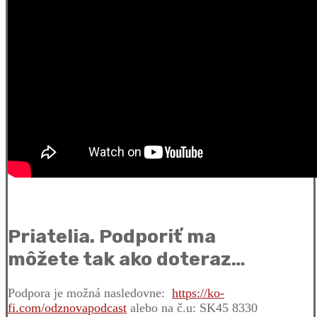
Priatelia. Podporiť ma
môžete tak ako doteraz…
Podpora je možná nasledovne:
https://ko-
fi.com/odznovapodcast
alebo na č.u: SK45 8330