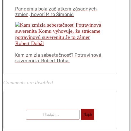
Pandémia bola začiatkom zásadných
zmien, hovorí Miro Šimonič
Kam zmizla sebestačnosť? Potravinová
suverenita. Robert Dohál
Comments are disabled
Hľadať: