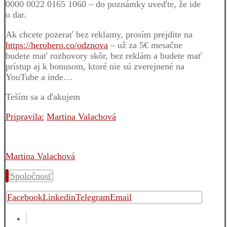
0000 0022 0165 1060 – do poznámky uveďte, že ide
o dar.
Ak chcete pozerať bez reklamy, prosím prejdite na
https://herohero.co/odznova
– už za 5€ mesačne
budete mať rozhovory skôr, bez reklám a budete mať
prístup aj k bonusom, ktoré nie sú zverejnené na
YouTube a inde…
Teším sa a ďakujem
Pripravila:
Martina Valachová
Martina Valachová
Spoločnosť
Facebook
Linkedin
Telegram
Email