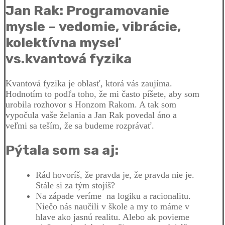
Jan Rak: Programovanie
mysle – vedomie, vibrácie,
kolektívna myseľ
vs.kvantová fyzika
Kvantová fyzika je oblasť, ktorá vás zaujíma.
Hodnotím to podľa toho, že mi často píšete, aby som
urobila rozhovor s Honzom Rakom. A tak som
vypočula vaše želania a Jan Rak povedal áno a
veľmi sa teším, že sa budeme rozprávať.
Pýtala som sa aj:
Rád hovoríš, že pravda je, že pravda nie je.
Stále si za tým stojíš?
Na západe veríme na logiku a racionalitu.
Niečo nás naučili v škole a my to máme v
hlave ako jasnú realitu. Alebo ak povieme