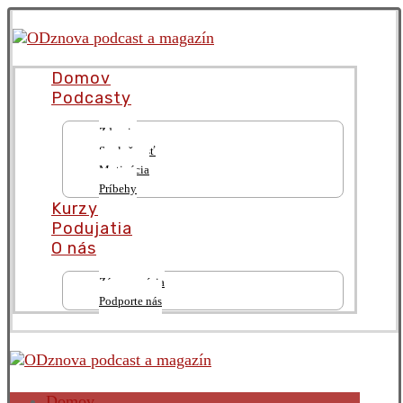
Domov
Podcasty
Zdravie
Spoločnosť
Motivácia
Príbehy
Kurzy
Podujatia
O nás
Zámer a vízia
Podporte nás
Domov