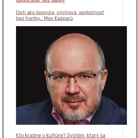
Deti ako špongia, výchova, spoločnosť
bez hanby… Max Kašparů
Kto kradne v kultúre? Systém, ktorý sa