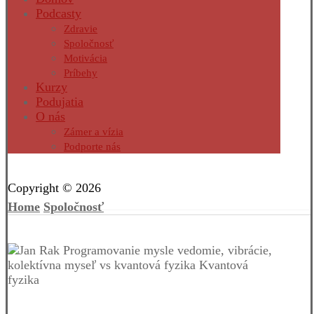
Podcasty
Zdravie
Spoločnosť
Motivácia
Príbehy
Kurzy
Podujatia
O nás
Zámer a vízia
Podporte nás
Facebook
Twitter
Instagram
Pinterest
Copyright © 2026
Home
Spoločnosť