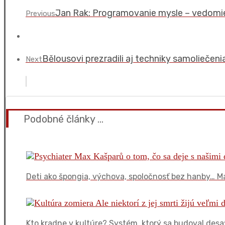
Jan Rak: Programovanie mysle – vedomie,
Previous
Bělousovi prezradili aj techniky samoliečeni
Next
Podobné články ...
Deti ako špongia, výchova, spoločnosť bez hanby… M
Kto kradne v kultúre? Systém, ktorý sa budoval desať