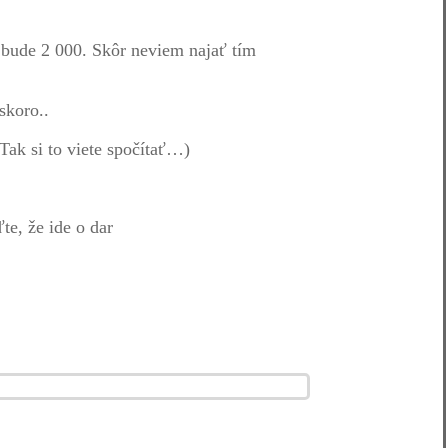
bude 2 000. Skôr neviem najať tím
skoro..
ak si to viete spočítať…)
e, že ide o dar