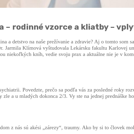
– rodinné vzorce a kliatby – vply
ina a detstvo na naše prežívanie a zdravie? Aj o tomto som 
 Jarmila Klímová vyštudovala Lekársku fakultu Karlovej univ
ou niekoľkých kníh, vedie svoju prax a aktuálne nie je v kom
psychiatrii. Povedzte, prečo sa podľa vás za posledné roky ro
y zle a u mladých dokonca 2/3. Vy ste na jednej prednáške hovo
dom z nás sú akési „zárezy“, traumy. Ako by si to človek mo