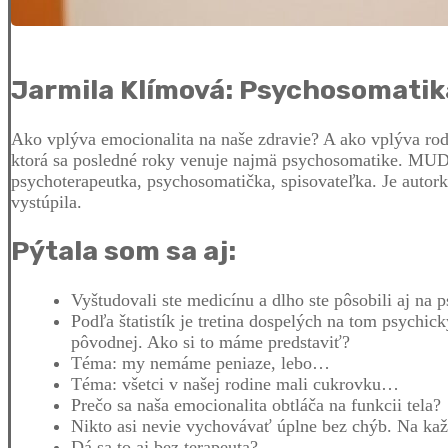
Jarmila Klímová: Psychosomatika 
Ako vplýva emocionalita na naše zdravie? A ako vplýva rod
ktorá sa posledné roky venuje najmä psychosomatike. MUDr.
psychoterapeutka, psychosomatička, spisovateľka. Je autork
vystúpila.
Pýtala som sa aj:
Vyštudovali ste medicínu a dlho ste pôsobili aj na 
Podľa štatistík je tretina dospelých na tom psychick
pôvodnej. Ako si to máme predstaviť?
Téma: my nemáme peniaze, lebo…
Téma: všetci v našej rodine mali cukrovku…
Prečo sa naša emocionalita obtláča na funkcii tela?
Nikto asi nevie vychovávať úplne bez chýb. Na kaž
Dá sa to aj bez terapeuta?