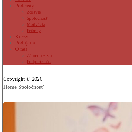
Podcasty
Zdravie
Spoločnosť
Motivácia
Príbehy
Kurzy
Podujatia
O nás
Zámer a vízia
Podporte nás
Facebook
Twitter
Instagram
Pinterest
Copyright © 2026
Home
Spoločnosť