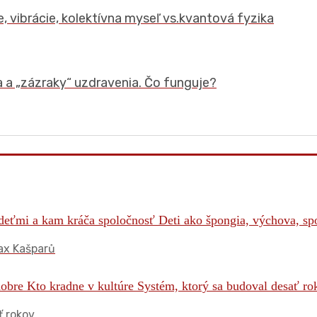
 vibrácie, kolektívna myseľ vs.kvantová fyzika
a a „zázraky“ uzdravenia. Čo funguje?
ax Kašparů
 rokov.