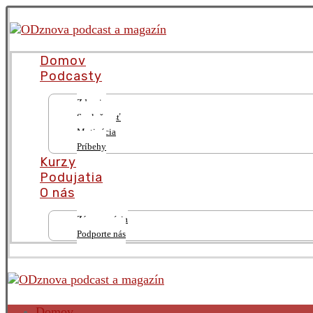
Domov
Podcasty
Zdravie
Spoločnosť
Motivácia
Príbehy
Kurzy
Podujatia
O nás
Zámer a vízia
Podporte nás
Domov