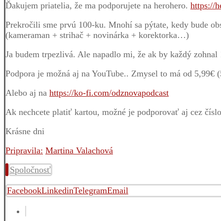
Ďakujem priatelia, že ma podporujete na herohero.
https://
Prekročili sme prvú 100-ku. Mnohí sa pýtate, kedy bude o
(kameraman + strihač + novinárka + korektorka…)
Ja budem trpezlivá. Ale napadlo mi, že ak by každý zohnal 
Podpora je možná aj na YouTube.. Zmysel to má od 5,99€ (
Alebo aj na
https://ko-fi.com/odznovapodcast
Ak nechcete platiť kartou, možné je podporovať aj cez čí
Krásne dni
Pripravila:
Martina Valachová
Spoločnosť
Facebook
Linkedin
Telegram
Email