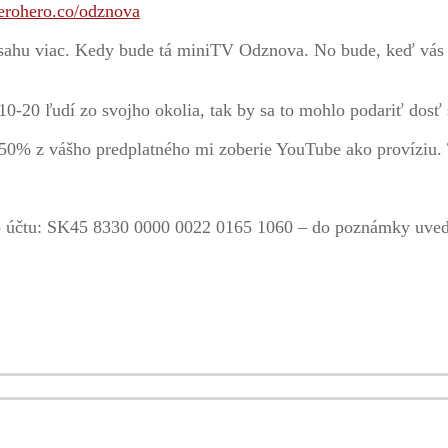
herohero.co/odznova
bsahu viac. Kedy bude tá miniTV Odznova. No bude, keď vás 
10-20 ľudí zo svojho okolia, tak by sa to mohlo podariť dosť 
50% z vášho predplatného mi zoberie YouTube ako províziu. T
slo účtu: SK45 8330 0000 0022 0165 1060 – do poznámky uveďt