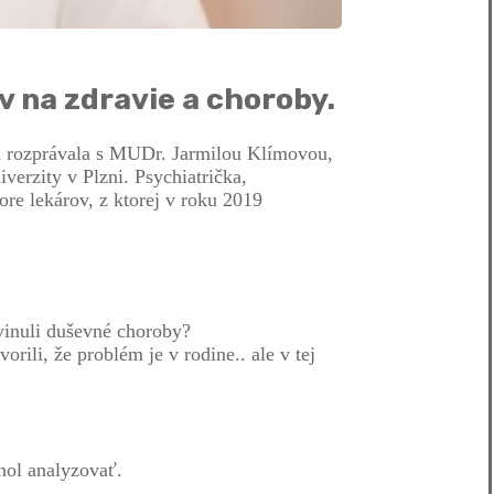
v na zdravie a choroby.
sa rozprávala s MUDr. Jarmilou Klímovou,
erzity v Plzni. Psychiatrička,
ore lekárov, z ktorej v roku 2019
zvinuli duševné choroby?
rili, že problém je v rodine.. ale v tej
hol analyzovať.