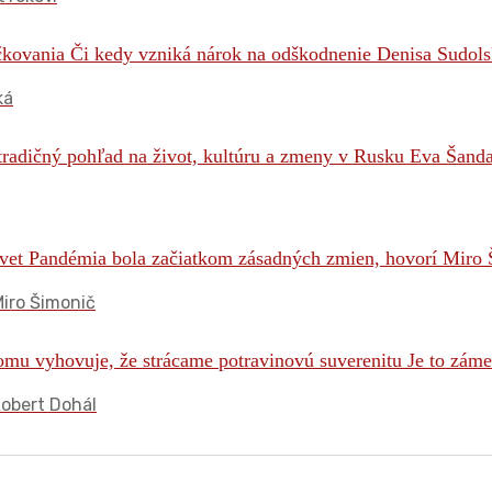
ká
iro Šimonič
Robert Dohál