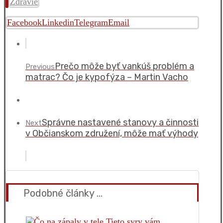
Zdravie
Facebook
Linkedin
Telegram
Email
Prečo môže byť vankúš problém a
Previous
matrac? Čo je kypofýza – Martin Vacho
Správne nastavené stanovy a činnosti
Next
v Občianskom združení, môže mať výhody
Podobné články ...