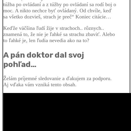
túžba po ovládaní a z túžby po ovládaní sa rodí boj o
moc. A nikto nechce byť ovládaný. Od chvíle, keď
sa všetko dozvieš, strach je preč“ Koniec citácie…
Keďže väčšina ľudí žije v strachoch.. rôznych..
znamená to, že nie je ľahké sa strachu zbaviť. Alebo
to ľahké je, len ľudia nevedia ako na to?
A pán doktor dal svoj
pohľad…
Želám príjemné sledovanie a ďakujem za podporu.
Aj vďaka vám vzniká tento obsah.