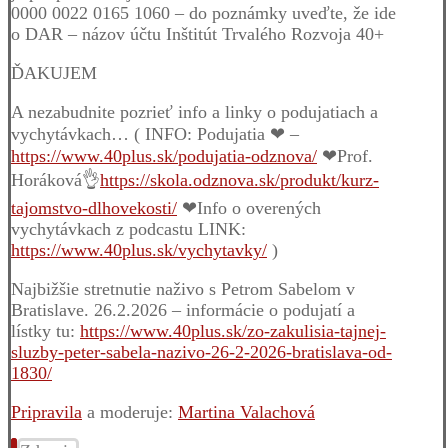
0000 0022 0165 1060 – do poznámky uveďte, že ide
o DAR – názov účtu Inštitút Trvalého Rozvoja 40+
ĎAKUJEM
A nezabudnite pozrieť info a linky o podujatiach a
vychytávkach… ( INFO: Podujatia ❤ –
https://www.40plus.sk/podujatia-odznova/
❤Prof.
Horáková👌
https://skola.odznova.sk/produkt/kurz-
tajomstvo-dlhovekosti/
❤Info o overených
vychytávkach z podcastu LINK:
https://www.40plus.sk/vychytavky/
)
Najbižšie stretnutie naživo s Petrom Sabelom v
Bratislave. 26.2.2026 – informácie o podujatí a
lístky tu:
https://www.40plus.sk/zo-zakulisia-tajnej-
sluzby-peter-sabela-nazivo-26-2-2026-bratislava-od-
1830/
Pripravila
a moderuje:
Martina Valachová