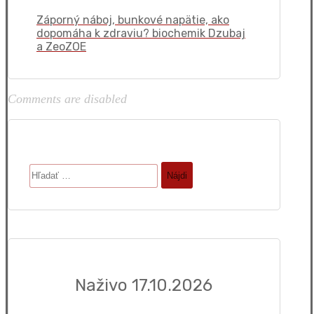
Záporný náboj, bunkové napätie, ako
dopomáha k zdraviu? biochemik Dzubaj
a ZeoZOE
Comments are disabled
Hľadať:
Naživo 17.10.2026