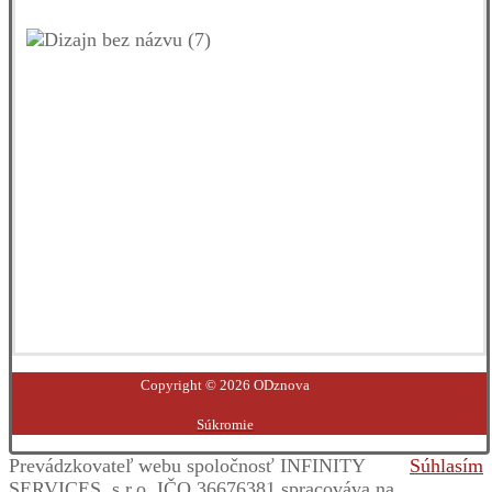
Facebook
YouTube
Instagram
LinkedIn
Copyright © 2026 ODznova
Súkromie
Prevádzkovateľ webu spoločnosť INFINITY
Súhlasím
SERVICES, s.r.o, IČO 36676381 spracováva na