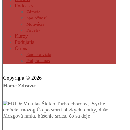
Podcasty
Zdravie
Spoločnosť
Motivácia
Príbehy
Kurzy
Podujatia
O nás
Zámer a vízia
Podporte nás
Facebook
Twitter
Instagram
Pinterest
Copyright © 2026
Home
Zdravie