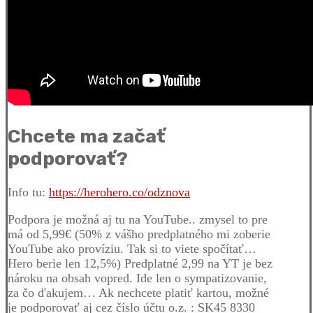
Chcete ma začať
podporovať?
Info tu:
https://herohero.co/odznova
Podpora je možná aj tu na YouTube.. zmysel to pre
má od 5,99€ (50% z vášho predplatného mi zoberie
YouTube ako províziu. Tak si to viete spočítať…
Hero berie len 12,5%) Predplatné 2,99 na YT je bez
nároku na obsah vopred. Ide len o sympatizovanie,
za čo ďakujem… Ak nechcete platiť kartou, možné
je podporovať aj cez číslo účtu o.z. : SK45 8330