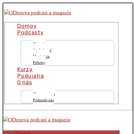
Domov
Podcasty
Zdravie
Spoločnosť
Motivácia
Príbehy
Kurzy
Podujatia
O nás
Zámer a vízia
Podporte nás
Domov