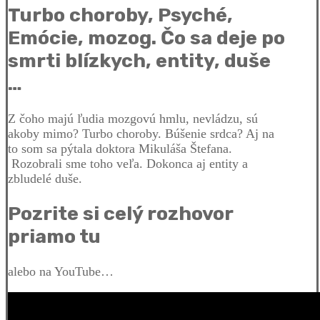
Turbo choroby, Psyché,
Emócie, mozog. Čo sa deje po
smrti blízkych, entity, duše
…
Z čoho majú ľudia mozgovú hmlu, nevládzu, sú
akoby mimo? Turbo choroby. Búšenie srdca? Aj na
to som sa pýtala doktora Mikuláša Štefana.
Rozobrali sme toho veľa. Dokonca aj entity a
zbludelé duše.
Pozrite si celý rozhovor
priamo tu
alebo na YouTube…