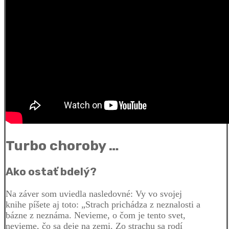
Turbo choroby …
Ako ostať bdelý?
Na záver som uviedla nasledovné: Vy vo svojej
knihe píšete aj toto: „Strach prichádza z neznalosti a
bázne z neznáma. Nevieme, o čom je tento svet,
nevieme, čo sa deje na zemi. Zo strachu sa rodí