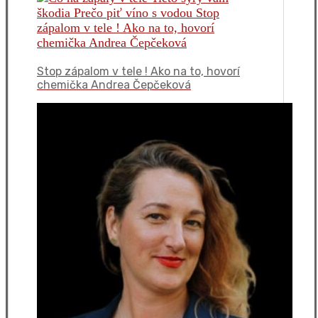
Stop zápalom v tele ! Ako na to, hovorí
chemička Andrea Čepčeková